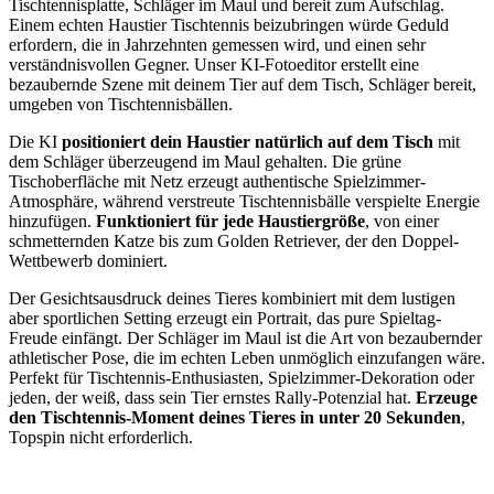
Tischtennisplatte, Schläger im Maul und bereit zum Aufschlag.
Einem echten Haustier Tischtennis beizubringen würde Geduld
erfordern, die in Jahrzehnten gemessen wird, und einen sehr
verständnisvollen Gegner. Unser KI-Fotoeditor erstellt eine
bezaubernde Szene mit deinem Tier auf dem Tisch, Schläger bereit,
umgeben von Tischtennisbällen.
Die KI
positioniert dein Haustier natürlich auf dem Tisch
mit
dem Schläger überzeugend im Maul gehalten. Die grüne
Tischoberfläche mit Netz erzeugt authentische Spielzimmer-
Atmosphäre, während verstreute Tischtennisbälle verspielte Energie
hinzufügen.
Funktioniert für jede Haustiergröße
, von einer
schmetternden Katze bis zum Golden Retriever, der den Doppel-
Wettbewerb dominiert.
Der Gesichtsausdruck deines Tieres kombiniert mit dem lustigen
aber sportlichen Setting erzeugt ein Portrait, das pure Spieltag-
Freude einfängt. Der Schläger im Maul ist die Art von bezaubernder
athletischer Pose, die im echten Leben unmöglich einzufangen wäre.
Perfekt für Tischtennis-Enthusiasten, Spielzimmer-Dekoration oder
jeden, der weiß, dass sein Tier ernstes Rally-Potenzial hat.
Erzeuge
den Tischtennis-Moment deines Tieres in unter 20 Sekunden
,
Topspin nicht erforderlich.