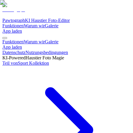
Pawtograph
KI Haustier Foto-Editor
Funktionen
Warum wir
Galerie
App laden
Funktionen
Warum wir
Galerie
App laden
Datenschutz
Nutzungsbedingungen
KI-Powered
Haustier Foto Magie
Teil von
Sport
Kollektion