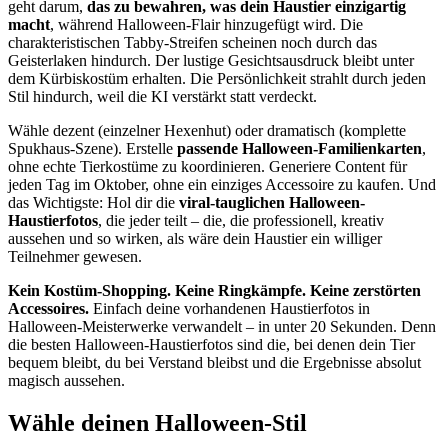
geht darum,
das zu bewahren, was dein Haustier einzigartig
macht
, während Halloween-Flair hinzugefügt wird. Die
charakteristischen Tabby-Streifen scheinen noch durch das
Geisterlaken hindurch. Der lustige Gesichtsausdruck bleibt unter
dem Kürbiskostüm erhalten. Die Persönlichkeit strahlt durch jeden
Stil hindurch, weil die KI verstärkt statt verdeckt.
Wähle dezent (einzelner Hexenhut) oder dramatisch (komplette
Spukhaus-Szene). Erstelle
passende Halloween-Familienkarten
,
ohne echte Tierkostüme zu koordinieren. Generiere Content für
jeden Tag im Oktober, ohne ein einziges Accessoire zu kaufen. Und
das Wichtigste: Hol dir die
viral-tauglichen Halloween-
Haustierfotos
, die jeder teilt – die, die professionell, kreativ
aussehen und so wirken, als wäre dein Haustier ein williger
Teilnehmer gewesen.
Kein Kostüm-Shopping. Keine Ringkämpfe. Keine zerstörten
Accessoires.
Einfach deine vorhandenen Haustierfotos in
Halloween-Meisterwerke verwandelt – in unter 20 Sekunden. Denn
die besten Halloween-Haustierfotos sind die, bei denen dein Tier
bequem bleibt, du bei Verstand bleibst und die Ergebnisse absolut
magisch aussehen.
Wähle deinen Halloween-Stil