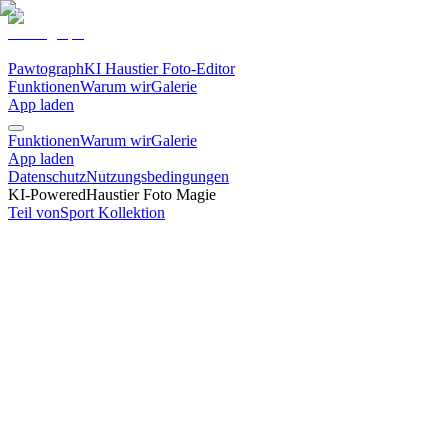
Pawtograph
KI Haustier Foto-Editor
Funktionen
Warum wir
Galerie
App laden
Funktionen
Warum wir
Galerie
App laden
Datenschutz
Nutzungsbedingungen
KI-Powered
Haustier Foto Magie
Teil von
Sport
Kollektion