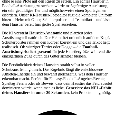
ohne je eine Pfote auf den Rasen zu setzen. Ein echtes Haustier in
Football-Ausrüstung zu stecken würde maßgefertigte Ausrüstung,
ein sehr geduldiges Tier und möglicherweise einen Sportagenten
erfordern. Unser KI-Haustier-Fotoeditor fügt die komplette Uniform
hinzu – Helm mit Gitter, Schulterpolster und Teamtrikot – und lässt
dein Haustier bereit fürs große Spiel aussehen.
Die KI
versteht Haustier-Anatomie
und platziert jedes
Ausrüstungsteil natürlich. Der Helm sitzt ordentlich auf dem Kopf,
Schulterpolster rahmen den Körper korrekt ein und das Trikot liegt
realistisch. Ob winziger Terrier oder Dogge – die
Football-
Ausrüstung skaliert passend
für jede Haustiergröße, während die
einzigartigen Züge durch das Gitter sichtbar bleiben.
Die Persönlichkeit deines Haustiers strahlt selbst in voller
Schutzausrüstung durch. Das Ergebnis fängt die entschlossene
Athleten-Energie ein und bewahrt gleichzeitig, was dein Haustier
erkennbar macht. Perfekt für Fantasy-Football-Angeber-Rechte,
Spieltag-Feiern oder als Beweis, dass dein Haustier das Feld absolut
dominieren würde, wenn man es ließe.
Generiere das NFL-Debüt
deines Haustiers in unter 20 Sekunden
, kein Probetraining nötig.