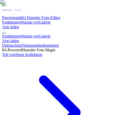
Pawtograph
KI Haustier Foto-Editor
Funktionen
Warum wir
Galerie
App laden
Funktionen
Warum wir
Galerie
App laden
Datenschutz
Nutzungsbedingungen
KI-Powered
Haustier Foto Magie
Teil von
Sport
Kollektion