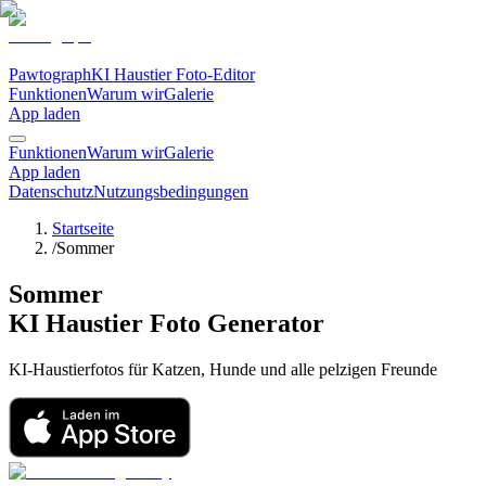
Pawtograph
KI Haustier Foto-Editor
Funktionen
Warum wir
Galerie
App laden
Funktionen
Warum wir
Galerie
App laden
Datenschutz
Nutzungsbedingungen
Startseite
/
Sommer
Sommer
KI Haustier Foto Generator
KI-Haustierfotos für Katzen, Hunde und alle pelzigen Freunde