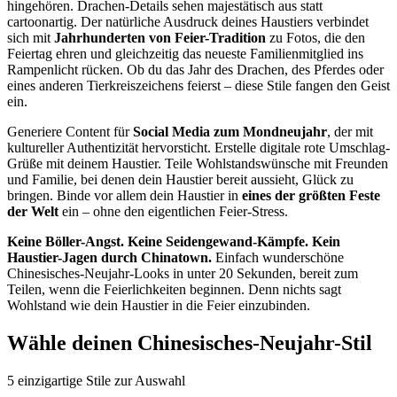
hingehören. Drachen-Details sehen majestätisch aus statt
cartoonartig. Der natürliche Ausdruck deines Haustiers verbindet
sich mit
Jahrhunderten von Feier-Tradition
zu Fotos, die den
Feiertag ehren und gleichzeitig das neueste Familienmitglied ins
Rampenlicht rücken. Ob du das Jahr des Drachen, des Pferdes oder
eines anderen Tierkreiszeichens feierst – diese Stile fangen den Geist
ein.
Generiere Content für
Social Media zum Mondneujahr
, der mit
kultureller Authentizität hervorsticht. Erstelle digitale rote Umschlag-
Grüße mit deinem Haustier. Teile Wohlstandswünsche mit Freunden
und Familie, bei denen dein Haustier bereit aussieht, Glück zu
bringen. Binde vor allem dein Haustier in
eines der größten Feste
der Welt
ein – ohne den eigentlichen Feier-Stress.
Keine Böller-Angst. Keine Seidengewand-Kämpfe. Kein
Haustier-Jagen durch Chinatown.
Einfach wunderschöne
Chinesisches-Neujahr-Looks in unter 20 Sekunden, bereit zum
Teilen, wenn die Feierlichkeiten beginnen. Denn nichts sagt
Wohlstand wie dein Haustier in die Feier einzubinden.
Wähle deinen Chinesisches-Neujahr-Stil
5
einzigartige Stile zur Auswahl