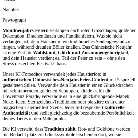
Nachher
Pawtograph
Mondneujahrs-Feiern
verlangen nach roten Umschlägen, goldener
Dekoration, Drachentänzen und Familienfeiern. Was sie nicht
verlangen, ist, dein Haustier in ein traditionelles Seidengewand zu
ringen, während draußen Böller knallen. Das Chinesische Neujahr
ist eine Zeit für
Wohlstand, Glück und Zusammengehörigkeit
,
und dein Haustier verdient es, Teil der Feier zu sein – ohne den
Stress des echten Festival-Chaos.
Unser KI-Fotoeditor verwandelt jedes Haustierfoto in
authentischen Chinesisches-Neujahr-Feier-Content
mit 5 speziell
gestalteten Stilen. Verwandle dein Haustier in einen Glücksdrachen
mit schimmernden goldenen Schuppen, kleide es für die
Löwentanz-Parade, verwandle es in eine glücksbringende Maneki
Neko, feiere Sternzeichen-Traditionen oder platziere es in einer
magischen Laternenfest-Szene. Jeder Stil respektiert
kulturelle
Authentizität
und stellt gleichzeitig die bezaubernde Persönlichkeit
deines Tieres in den Mittelpunkt.
Die KI versteht, dass
Tradition zählt
. Rot- und Goldtöne werden
mit Bedacht platziert. Glückssymbole erscheinen dort, wo sie