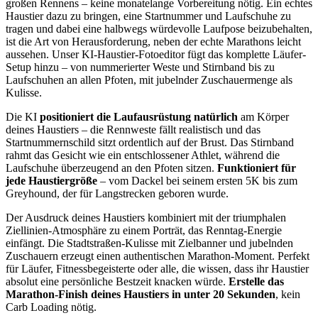
großen Rennens – keine monatelange Vorbereitung nötig. Ein echtes
Haustier dazu zu bringen, eine Startnummer und Laufschuhe zu
tragen und dabei eine halbwegs würdevolle Laufpose beizubehalten,
ist die Art von Herausforderung, neben der echte Marathons leicht
aussehen. Unser KI-Haustier-Fotoeditor fügt das komplette Läufer-
Setup hinzu – von nummerierter Weste und Stirnband bis zu
Laufschuhen an allen Pfoten, mit jubelnder Zuschauermenge als
Kulisse.
Die KI
positioniert die Laufausrüstung natürlich
am Körper
deines Haustiers – die Rennweste fällt realistisch und das
Startnummernschild sitzt ordentlich auf der Brust. Das Stirnband
rahmt das Gesicht wie ein entschlossener Athlet, während die
Laufschuhe überzeugend an den Pfoten sitzen.
Funktioniert für
jede Haustiergröße
– vom Dackel bei seinem ersten 5K bis zum
Greyhound, der für Langstrecken geboren wurde.
Der Ausdruck deines Haustiers kombiniert mit der triumphalen
Ziellinien-Atmosphäre zu einem Porträt, das Renntag-Energie
einfängt. Die Stadtstraßen-Kulisse mit Zielbanner und jubelnden
Zuschauern erzeugt einen authentischen Marathon-Moment. Perfekt
für Läufer, Fitnessbegeisterte oder alle, die wissen, dass ihr Haustier
absolut eine persönliche Bestzeit knacken würde.
Erstelle das
Marathon-Finish deines Haustiers in unter 20 Sekunden
, kein
Carb Loading nötig.