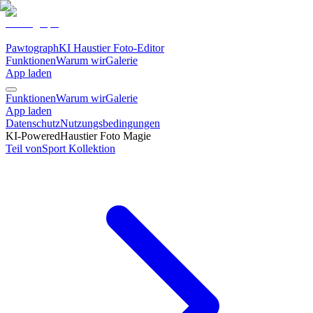
Pawtograph
KI Haustier Foto-Editor
Funktionen
Warum wir
Galerie
App laden
Funktionen
Warum wir
Galerie
App laden
Datenschutz
Nutzungsbedingungen
KI-Powered
Haustier Foto Magie
Teil von
Sport
Kollektion