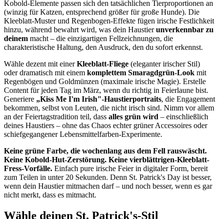
Kobold-Elemente passen sich den tatsächlichen Tierproportionen an
(winzig für Katzen, entsprechend größer für große Hunde). Die
Kleeblatt-Muster und Regenbogen-Effekte fügen irische Festlichkeit
hinzu, während bewahrt wird, was dein Haustier
unverkennbar zu
deinem
macht – die einzigartigen Fellzeichnungen, die
charakteristische Haltung, den Ausdruck, den du sofort erkennst.
Wähle dezent mit einer
Kleeblatt-Fliege
(eleganter irischer Stil)
oder dramatisch mit einem
komplettem Smaragdgrün-Look
mit
Regenbögen und Goldmünzen (maximale irische Magie). Erstelle
Content für jeden Tag im März, wenn du richtig in Feierlaune bist.
Generiere
„Kiss Me I'm Irish"-Haustierportraits
, die Engagement
bekommen, selbst von Leuten, die nicht irisch sind. Nimm vor allem
an der Feiertagstradition teil, dass
alles grün wird
– einschließlich
deines Haustiers – ohne das Chaos echter grüner Accessoires oder
schiefgegangener Lebensmittelfarben-Experimente.
Keine grüne Farbe, die wochenlang aus dem Fell rauswäscht.
Keine Kobold-Hut-Zerstörung. Keine vierblättrigen-Kleeblatt-
Fress-Vorfälle.
Einfach pure irische Feier in digitaler Form, bereit
zum Teilen in unter 20 Sekunden. Denn St. Patrick's Day ist besser,
wenn dein Haustier mitmachen darf – und noch besser, wenn es gar
nicht merkt, dass es mitmacht.
Wähle deinen St. Patrick's-Stil