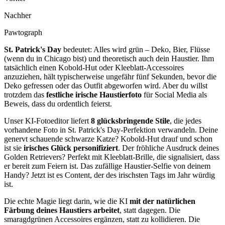
Nachher
Pawtograph
St. Patrick's Day
bedeutet: Alles wird grün – Deko, Bier, Flüsse
(wenn du in Chicago bist) und theoretisch auch dein Haustier. Ihm
tatsächlich einen Kobold-Hut oder Kleeblatt-Accessoires
anzuziehen, hält typischerweise ungefähr fünf Sekunden, bevor die
Deko gefressen oder das Outfit abgeworfen wird. Aber du willst
trotzdem das
festliche irische Haustierfoto
für Social Media als
Beweis, dass du ordentlich feierst.
Unser KI-Fotoeditor liefert
8 glücksbringende Stile
, die jedes
vorhandene Foto in St. Patrick's Day-Perfektion verwandeln. Deine
genervt schauende schwarze Katze? Kobold-Hut drauf und schon
ist sie
irisches Glück personifiziert
. Der fröhliche Ausdruck deines
Golden Retrievers? Perfekt mit Kleeblatt-Brille, die signalisiert, dass
er bereit zum Feiern ist. Das zufällige Haustier-Selfie von deinem
Handy? Jetzt ist es Content, der des irischsten Tags im Jahr würdig
ist.
Die echte Magie liegt darin, wie die KI
mit der natürlichen
Färbung deines Haustiers arbeitet
, statt dagegen. Die
smaragdgrünen Accessoires ergänzen, statt zu kollidieren. Die