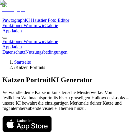
Pawtograph
KI Haustier Foto-Editor
Funktionen
Warum wir
Galerie
App laden
Funktionen
Warum wir
Galerie
App laden
Datenschutz
Nutzungsbedingungen
Startseite
/
Katzen Portraits
Katzen Portrait
KI Generator
Verwandle deine Katze in künstlerische Meisterwerke. Von
festlichen Weihnachtsportraits bis zu gruseligen Halloween-Looks –
unsere KI bewahrt die einzigartigen Merkmale deiner Katze und
fügt atemberaubende visuelle Themen hinzu.