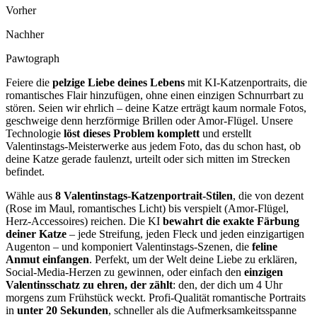
Vorher
Nachher
Pawtograph
Feiere die
pelzige Liebe deines Lebens
mit KI-Katzenportraits, die
romantisches Flair hinzufügen, ohne einen einzigen Schnurrbart zu
stören. Seien wir ehrlich – deine Katze erträgt kaum normale Fotos,
geschweige denn herzförmige Brillen oder Amor-Flügel. Unsere
Technologie
löst dieses Problem komplett
und erstellt
Valentinstags-Meisterwerke aus jedem Foto, das du schon hast, ob
deine Katze gerade faulenzt, urteilt oder sich mitten im Strecken
befindet.
Wähle aus
8 Valentinstags-Katzenportrait-Stilen
, die von dezent
(Rose im Maul, romantisches Licht) bis verspielt (Amor-Flügel,
Herz-Accessoires) reichen. Die KI
bewahrt die exakte Färbung
deiner Katze
– jede Streifung, jeden Fleck und jeden einzigartigen
Augenton – und komponiert Valentinstags-Szenen, die
feline
Anmut einfangen
. Perfekt, um der Welt deine Liebe zu erklären,
Social-Media-Herzen zu gewinnen, oder einfach den
einzigen
Valentinsschatz zu ehren, der zählt
: den, der dich um 4 Uhr
morgens zum Frühstück weckt. Profi-Qualität romantische Portraits
in
unter 20 Sekunden
, schneller als die Aufmerksamkeitsspanne