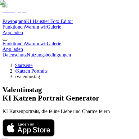
Pawtograph
KI Haustier Foto-Editor
Funktionen
Warum wir
Galerie
App laden
Funktionen
Warum wir
Galerie
App laden
Datenschutz
Nutzungsbedingungen
Startseite
/
Katzen Portraits
/
Valentinstag
Valentinstag
KI Katzen Portrait Generator
KI-Katzenportraits, die feline Liebe und Charme feiern