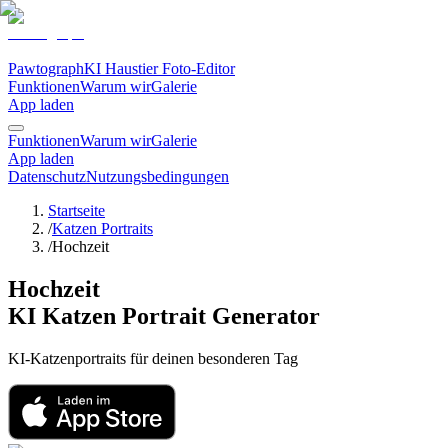
Pawtograph
KI Haustier Foto-Editor
Funktionen
Warum wir
Galerie
App laden
Funktionen
Warum wir
Galerie
App laden
Datenschutz
Nutzungsbedingungen
Startseite
/
Katzen Portraits
/
Hochzeit
Hochzeit
KI Katzen Portrait Generator
KI-Katzenportraits für deinen besonderen Tag