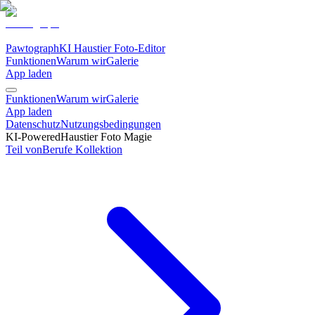
Pawtograph
KI Haustier Foto-Editor
Funktionen
Warum wir
Galerie
App laden
Funktionen
Warum wir
Galerie
App laden
Datenschutz
Nutzungsbedingungen
KI-Powered
Haustier Foto Magie
Teil von
Berufe
Kollektion