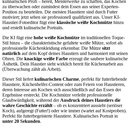
kulinarischen Profi – bereit, Meisterwerke zu schaffen, das Kochen
zu überwachen oder zumindest dein Essen aus seiner Experten-
Position zu beurteilen. Die meisten Haustiere sind durch Futter
motiviert; jetzt sehen sie professionell qualifiziert aus. Unser KI-
Haustier-Fotoeditor fügt eine
klassische weiße Kochmütze
hinzu
und erstellt kulinarische Portraits.
Die KI fügt eine
hohe weiße Kochmütze
im traditionellen Toque-
Stil hinzu – die charakteristische gefaltete weiße Mütze, sofort als
professionelle Küchenkleidung erkennbar. Die Mütze
sitzt
natürlich
auf dem Kopf deines Haustiers und harmoniert mit seinen
Ohren. Die
knackige weiße Farbe
erzeugt die saubere kulinarische
Ästhetik. Dein Haustier sieht wirklich bereit für Küchenarbeit aus
(Überwachung zählt als Arbeit).
Dieser Stil liefert
kulinarischen Charme
, perfekt für futterliebende
Haustiere, Küchenhelfer-Content oder zum Feiern von Haustieren,
deren Interesse am Kochen sich ausschließlich auf das Essen der
Ergebnisse erstreckt. Die Kochmütze verleiht professionelle
Glaubwürdigkeit, während der
Ausdruck deines Haustiers die
wahre Geschichte erzählt
– ob es konzentriert aussieht (seriöser
Koch), aufgeregt (Futter!) oder wie immer (wartet auf Kostproben).
Perfekt für futterbegeisterte Haustiere. Kulinarisches Portrait in
unter 20 Sekunden
.