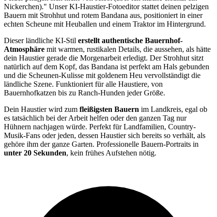
Nickerchen)." Unser KI-Haustier-Fotoeditor stattet deinen pelzigen
Bauern mit Strohhut und rotem Bandana aus, positioniert in einer
echten Scheune mit Heuballen und einem Traktor im Hintergrund.
Dieser ländliche KI-Stil
erstellt authentische Bauernhof-
Atmosphäre
mit warmen, rustikalen Details, die aussehen, als hätte
dein Haustier gerade die Morgenarbeit erledigt. Der Strohhut sitzt
natürlich auf dem Kopf, das Bandana ist perfekt am Hals gebunden
und die Scheunen-Kulisse mit goldenem Heu vervollständigt die
ländliche Szene. Funktioniert für alle Haustiere, von
Bauernhofkatzen bis zu Ranch-Hunden jeder Größe.
Dein Haustier wird zum
fleißigsten Bauern
im Landkreis, egal ob
es tatsächlich bei der Arbeit helfen oder den ganzen Tag nur
Hühnern nachjagen würde. Perfekt für Landfamilien, Country-
Musik-Fans oder jeden, dessen Haustier sich bereits so verhält, als
gehöre ihm der ganze Garten. Professionelle Bauern-Portraits in
unter 20 Sekunden
, kein frühes Aufstehen nötig.