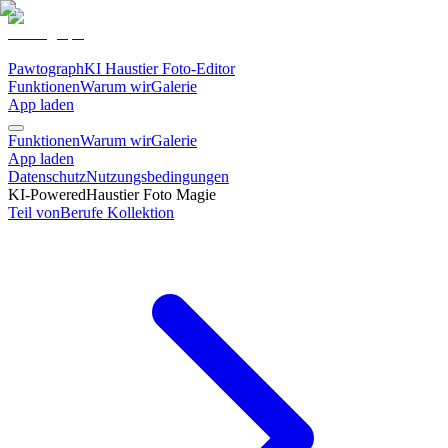
Pawtograph
KI Haustier Foto-Editor
Funktionen
Warum wir
Galerie
App laden
Funktionen
Warum wir
Galerie
App laden
Datenschutz
Nutzungsbedingungen
KI-Powered
Haustier Foto Magie
Teil von
Berufe
Kollektion