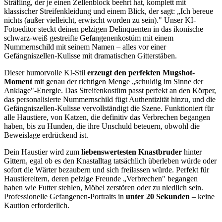
Sträfling, der je einen Zellenblock beehrt hat, komplett mit
klassischer Streifenkleidung und einem Blick, der sagt: „Ich bereue
nichts (außer vielleicht, erwischt worden zu sein)." Unser KI-
Fotoeditor steckt deinen pelzigen Delinquenten in das ikonische
schwarz-weiß gestreifte Gefangenenkostüm mit einem
Nummernschild mit seinem Namen – alles vor einer
Gefängniszellen-Kulisse mit dramatischen Gitterstäben.
Dieser humorvolle KI-Stil
erzeugt den perfekten Mugshot-
Moment
mit genau der richtigen Menge „schuldig im Sinne der
Anklage"-Energie. Das Streifenkostüm passt perfekt an den Körper,
das personalisierte Nummernschild fügt Authentizität hinzu, und die
Gefängniszellen-Kulisse vervollständigt die Szene. Funktioniert für
alle Haustiere, von Katzen, die definitiv das Verbrechen begangen
haben, bis zu Hunden, die ihre Unschuld beteuern, obwohl die
Beweislage erdrückend ist.
Dein Haustier wird zum
liebenswertesten Knastbruder
hinter
Gittern, egal ob es den Knastalltag tatsächlich überleben würde oder
sofort die Wärter bezaubern und sich freilassen würde. Perfekt für
Haustiereltern, deren pelzige Freunde „Verbrechen" begangen
haben wie Futter stehlen, Möbel zerstören oder zu niedlich sein.
Professionelle Gefangenen-Portraits in
unter 20 Sekunden
– keine
Kaution erforderlich.