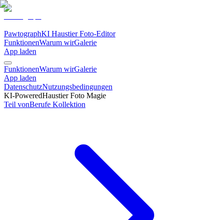
Pawtograph
KI Haustier Foto-Editor
Funktionen
Warum wir
Galerie
App laden
Funktionen
Warum wir
Galerie
App laden
Datenschutz
Nutzungsbedingungen
KI-Powered
Haustier Foto Magie
Teil von
Berufe
Kollektion