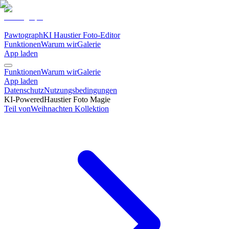
Pawtograph
KI Haustier Foto-Editor
Funktionen
Warum wir
Galerie
App laden
Funktionen
Warum wir
Galerie
App laden
Datenschutz
Nutzungsbedingungen
KI-Powered
Haustier Foto Magie
Teil von
Weihnachten
Kollektion