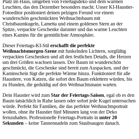
Platz im Haus, umgeben von Feiertagsdeko und dem warmen
Leuchten, das den Dezember besonders macht. Unser KI-Haustier-
Fotoeditor positioniert deinen pelzigen Freund vor einem
wunderschön geschmückten Weihnachtsbaum mit
Christbaumkugeln, Lametta und einem goldenen Stern an der
Spitze, verpackte Geschenke darunter und das warme Leuchten
eines Kamins für die gemütlichste Atmosphäre.
Dieser Feiertags-KI-Stil
erschafft die perfekte
Weihnachtsmorgen-Szene
mit funkelnden Lichtern, sorgfältig
verpackten Geschenken und all den festlichen Details, die Herzen
um drei Größen wachsen lassen. Der Baum ist wunderschön
geschmückt, die Geschenke sind bereit zum Auspacken, und der
Kaminschein fügt die perfekte Wärme hinzu. Funktioniert für alle
Haustiere, von Katzen, die sofort den Baum erklettern würden, bis
zu Hunden, die geduldig auf den Weihnachtsmann warten.
Dein Haustier wird zum
Star der Feiertags-Saison
, egal ob es den
Baum tatsächlich in Ruhe lassen oder sofort jede Kugel untersuchen
würde. Perfekt für Familien, die das perfekte Weihnachtsportrait
wollen, ohne ihr Haustier fünf Minuten lang von der Deko
fernzuhalten. Professionelle Feiertags-Portraits in
unter 20
Sekunden
– keine Tannennadeln zum Staubsaugen danach.