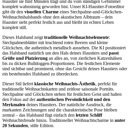
Haustier sie fünf Minuten trägt und du vom ständigen Gebimmel
komplett wahnsinnig geworden bist. Unser KI-Haustier-Fotoeditor
gibt dir den
visuellen Charme
eines Stechpalme-und-Glöckchen-
Weihnachtshalsbands ohne den akustischen Albtraum – dein
Haustier sieht perfekt festlich aus und bleibt im echten Leben
komplett still.
Dieses Halsband zeigt
traditionelle Weihnachtselemente
:
Stechpalmenblätter mit leuchtend roten Beeren und kleine
Glöckchen, die authentisch metallisch aussehen. Die KI positioniert
das Halsband natürlich um den Hals deines Haustiers und
passt
Größe und Platzierung
an alles an, von zierlichen Katzenhälsen
bis zu dicken Bulldoggen-Proportionen. Die festlichen Elemente
sind sichtbar und prominent, ohne das Gesicht deines Haustiers oder
ein bestehendes Halsband zu überdecken.
Dieser Stil liefert
klassische Weihnachts-Ästhetik
, perfekt für
traditionelle Weihnachtskarten und zeitlose saisonale Porträts.
Stechpalme und Glöckchen stehen für festlichen Geist und halten
den Fokus auf der
authentischen Persönlichkeit und den
Merkmalen
deines Haustiers. Der natürliche Ausdruck, die
markanten Zeichnungen und die charakteristische Pose bleiben
zentral – das Halsband fügt einfach den
letzten Schliff
Weihnachtsfreude hinzu. Traditioneller Weihnachtscharme in
unter
20 Sekunden
, stille Edition.