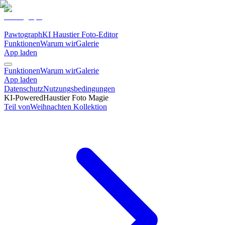
Pawtograph
KI Haustier Foto-Editor
Funktionen
Warum wir
Galerie
App laden
Funktionen
Warum wir
Galerie
App laden
Datenschutz
Nutzungsbedingungen
KI-Powered
Haustier Foto Magie
Teil von
Weihnachten
Kollektion