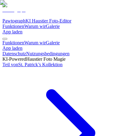
Pawtograph
KI Haustier Foto-Editor
Funktionen
Warum wir
Galerie
App laden
Funktionen
Warum wir
Galerie
App laden
Datenschutz
Nutzungsbedingungen
KI-Powered
Haustier Foto Magie
Teil von
St. Patrick’s
Kollektion