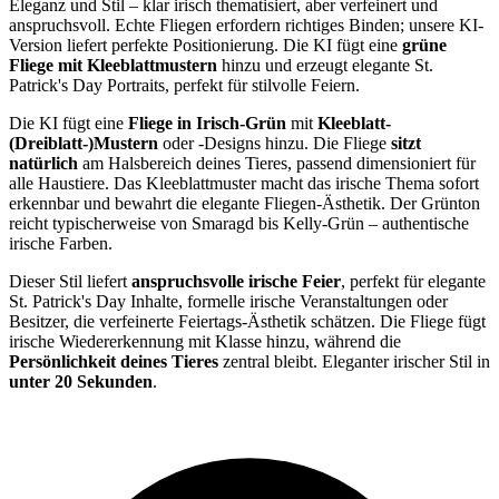
Eleganz und Stil – klar irisch thematisiert, aber verfeinert und
anspruchsvoll. Echte Fliegen erfordern richtiges Binden; unsere KI-
Version liefert perfekte Positionierung. Die KI fügt eine
grüne
Fliege mit Kleeblattmustern
hinzu und erzeugt elegante St.
Patrick's Day Portraits, perfekt für stilvolle Feiern.
Die KI fügt eine
Fliege in Irisch-Grün
mit
Kleeblatt-
(Dreiblatt-)Mustern
oder -Designs hinzu. Die Fliege
sitzt
natürlich
am Halsbereich deines Tieres, passend dimensioniert für
alle Haustiere. Das Kleeblattmuster macht das irische Thema sofort
erkennbar und bewahrt die elegante Fliegen-Ästhetik. Der Grünton
reicht typischerweise von Smaragd bis Kelly-Grün – authentische
irische Farben.
Dieser Stil liefert
anspruchsvolle irische Feier
, perfekt für elegante
St. Patrick's Day Inhalte, formelle irische Veranstaltungen oder
Besitzer, die verfeinerte Feiertags-Ästhetik schätzen. Die Fliege fügt
irische Wiedererkennung mit Klasse hinzu, während die
Persönlichkeit deines Tieres
zentral bleibt. Eleganter irischer Stil in
unter 20 Sekunden
.