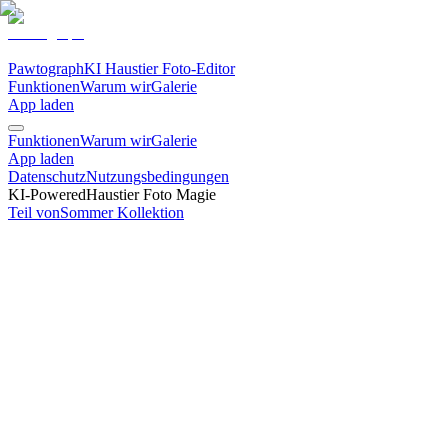
Pawtograph
KI Haustier Foto-Editor
Funktionen
Warum wir
Galerie
App laden
Funktionen
Warum wir
Galerie
App laden
Datenschutz
Nutzungsbedingungen
KI-Powered
Haustier Foto Magie
Teil von
Sommer
Kollektion