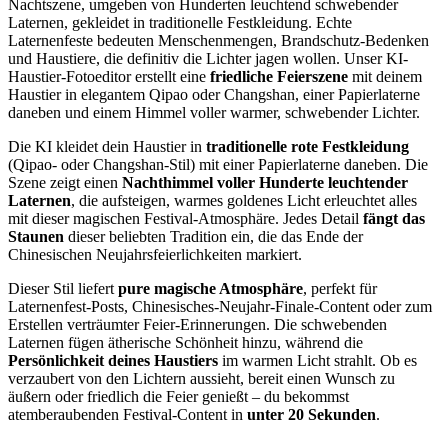
Nachtszene, umgeben von Hunderten leuchtend schwebender
Laternen, gekleidet in traditionelle Festkleidung. Echte
Laternenfeste bedeuten Menschenmengen, Brandschutz-Bedenken
und Haustiere, die definitiv die Lichter jagen wollen. Unser KI-
Haustier-Fotoeditor erstellt eine
friedliche Feierszene
mit deinem
Haustier in elegantem Qipao oder Changshan, einer Papierlaterne
daneben und einem Himmel voller warmer, schwebender Lichter.
Die KI kleidet dein Haustier in
traditionelle rote Festkleidung
(Qipao- oder Changshan-Stil) mit einer Papierlaterne daneben. Die
Szene zeigt einen
Nachthimmel voller Hunderte leuchtender
Laternen
, die aufsteigen, warmes goldenes Licht erleuchtet alles
mit dieser magischen Festival-Atmosphäre. Jedes Detail
fängt das
Staunen
dieser beliebten Tradition ein, die das Ende der
Chinesischen Neujahrsfeierlichkeiten markiert.
Dieser Stil liefert
pure magische Atmosphäre
, perfekt für
Laternenfest-Posts, Chinesisches-Neujahr-Finale-Content oder zum
Erstellen verträumter Feier-Erinnerungen. Die schwebenden
Laternen fügen ätherische Schönheit hinzu, während die
Persönlichkeit deines Haustiers
im warmen Licht strahlt. Ob es
verzaubert von den Lichtern aussieht, bereit einen Wunsch zu
äußern oder friedlich die Feier genießt – du bekommst
atemberaubenden Festival-Content in
unter 20 Sekunden
.