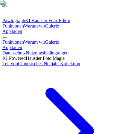
Pawtograph
KI Haustier Foto-Editor
Funktionen
Warum wir
Galerie
App laden
Funktionen
Warum wir
Galerie
App laden
Datenschutz
Nutzungsbedingungen
KI-Powered
Haustier Foto Magie
Teil von
Chinesisches Neujahr
Kollektion