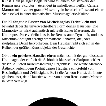
Kunst. Dein pelziger Begleiter wird zu einem Meisterwerk der
Renaissance-Skulptur – gerendert in makellosem weißen Carrara-
Marmor mit dezenter grauer Maserung, in heroischer Pose auf einem
Steinsockel in einer dramatischen Museumsgalerie-Kulisse.
Die KI
fängt die Essenz von Michelangelos Technik ein
und
bewahrt dabei die unverwechselbare Form deines Haustiers. Die
Marmortextur wirkt authentisch mit realistischer Maserung, die
Kontrapost-Pose verleiht klassische Renaissance-Dynamik, und das
Museums-Spotlight erzeugt dramatische Schatten, die jedes
skulpturale Detail hervorheben. Dein Haustier reiht sich ein in die
Reihen der größten Kunstobjekte der Geschichte.
Ob du
ein geliebtes Haustier ehren
möchtest mit der grandiosesten
Hommage oder einfach die Schönheit klassischer Skulptur schätzt –
dieser Stil liefert museumswürdige Ergebnisse. Die weiße Marmor-
Ästhetik verleiht dem Porträt deines Haustiers ein Gefühl von
Beständigkeit und Zeitlosigkeit. Es ist die Art von Kunst, die Leute
glauben lässt, dein Haustier wurde von einem Renaissance-Meister
in Stein verewigt.