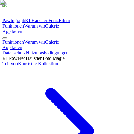
Pawtograph
KI Haustier Foto-Editor
Funktionen
Warum wir
Galerie
App laden
Funktionen
Warum wir
Galerie
App laden
Datenschutz
Nutzungsbedingungen
KI-Powered
Haustier Foto Magie
Teil von
Kunststile
Kollektion