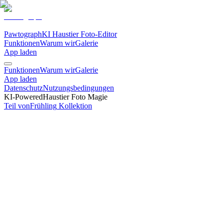
Pawtograph
KI Haustier Foto-Editor
Funktionen
Warum wir
Galerie
App laden
Funktionen
Warum wir
Galerie
App laden
Datenschutz
Nutzungsbedingungen
KI-Powered
Haustier Foto Magie
Teil von
Frühling
Kollektion