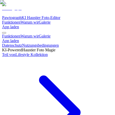
Pawtograph
KI Haustier Foto-Editor
Funktionen
Warum wir
Galerie
App laden
Funktionen
Warum wir
Galerie
App laden
Datenschutz
Nutzungsbedingungen
KI-Powered
Haustier Foto Magie
Teil von
Lifestyle
Kollektion