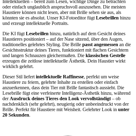
Intellektuellen – bereit zum Lesen, wichtige Dinge zu betrachten
oder einfach unglaublich anspruchsvoll auszusehen. Die meisten
Haustiere können nicht lesen, aber mit Brille sehen sie aus, als
könnten sie es absolut. Unser KI-Fotoeditor fügt
Lesebrillen
hinzu
und erzeugt intellektuelle Portraits.
Die KI fügt
Lesebrillen
hinzu, natürlich auf dem Gesicht deines
Haustieres positioniert – auf der Nase sitzend, über den Augen,
traditionelles gelehrtes Styling. Die Brille
passt angemessen
an die
Gesichtsstruktur deines Tieres, funktioniert mit flachen Gesichtern
und langen Schnauzen gleichermaßen. Die
klassischen Gestelle
erzeugen die zeitlose intellektuelle Ästhetik. Dein Haustier wirkt
wirklich gelehrt.
Dieser Stil liefert
intellektuelle Raffinesse
, perfekt um weise
Haustiere zu feiern, gelehrte Inhalte zu erstellen oder einfach
anzuerkennen, dass dein Tier mit Brille fantastisch aussieht. Die
Lesebrille fügt eine verfeinerte Intelligenz-Ästhetik hinzu, während
der
Ausdruck deines Tieres den Look vervollständigt
– ob
nachdenklich (sehr gelehrt), neugierig oder unbeeindruckt von der
Brille. Perfekt für Haustiere mit Weisheit. Gelehrter Look in
unter
20 Sekunden
.