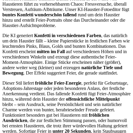
Haustieren führt zu vorhersehbarem Chaos: Fressversuche, überall
Verstreuen, Aufräum-Albträume. Unser KI-Haustier-Fotoeditor fügt
buntes Konfetti wunderschön fallend
rund um dein Haustier
hinzu und erstellt Feier-Portraits ohne das Durcheinander oder die
Haustier-Aufsichtsprobleme.
Die KI generiert
Konfetti in verschiedenen Farben
, das natürlich
um dein Haustier fällt – kleine Papierstücke in festlichen Farben wie
leuchtenden Pinks, Blaus, Golds und bunten Kombinationen. Das
Konfetti erscheint
mitten im Fall
auf verschiedenen Höhen und in
verschiedenen Winkeln und erzeugt diese authentische Feier-
Moment-Atmosphäre. Einige Stücke erscheinen näher (größer),
andere weiter weg (kleiner) und erzeugen
natürliche Tiefe und
Bewegung
. Der Effekt suggeriert Feier, die gerade stattfindet.
Dieser Stil liefert
fröhliche Feier-Energie
, perfekt für Geburtstage,
Adoptions-Jahrestage oder jeden besonderen Anlass, der festliche
Anerkennung verdient. Das fallende Konfetti fügt Feier-Atmosphäre
hinzu, während dein Haustier der
offensichtliche Mittelpunkt
bleibt – sein Ausdruck, seine Persönlichkeit und sein natürlicher
Charme werden von bunter, herabrieselnder Freude gefeiert.
Funktioniert besonders gut bei Haustieren mit
fröhlichen
Ausdrücken
, die zur festlichen Stimmung passen, oder humorvoll
bei ernsten Haustieren, die trotz ihrer würdevollen Haltung gefeiert
werden. Sofortige Feier in
unter 20 Sekunden
, kein Staubsaugen