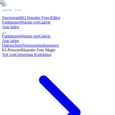
Pawtograph
KI Haustier Foto-Editor
Funktionen
Warum wir
Galerie
App laden
Funktionen
Warum wir
Galerie
App laden
Datenschutz
Nutzungsbedingungen
KI-Powered
Haustier Foto Magie
Teil von
Geburtstag
Kollektion