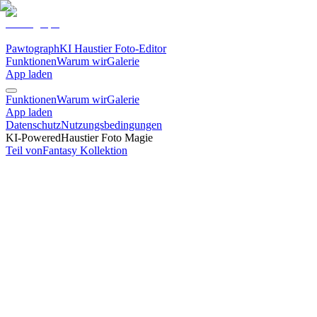
Pawtograph
KI Haustier Foto-Editor
Funktionen
Warum wir
Galerie
App laden
Funktionen
Warum wir
Galerie
App laden
Datenschutz
Nutzungsbedingungen
KI-Powered
Haustier Foto Magie
Teil von
Fantasy
Kollektion