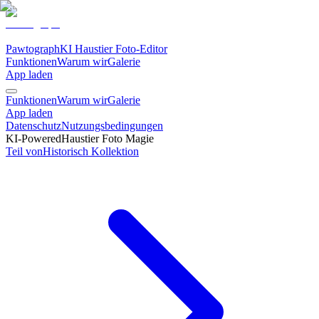
Pawtograph
KI Haustier Foto-Editor
Funktionen
Warum wir
Galerie
App laden
Funktionen
Warum wir
Galerie
App laden
Datenschutz
Nutzungsbedingungen
KI-Powered
Haustier Foto Magie
Teil von
Historisch
Kollektion