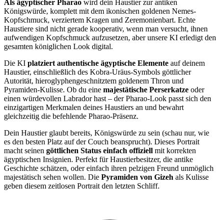
Als ägyptischer Pharao
wird dein Haustier zur antiken
Königswürde, komplett mit dem ikonischen goldenen Nemes-
Kopfschmuck, verziertem Kragen und Zeremonienbart. Echte
Haustiere sind nicht gerade kooperativ, wenn man versucht, ihnen
aufwendigen Kopfschmuck aufzusetzen, aber unsere KI erledigt den
gesamten königlichen Look digital.
Die KI
platziert authentische ägyptische Elemente
auf deinem
Haustier, einschließlich des Kobra-Uräus-Symbols göttlicher
Autorität, hieroglyphengeschnitztem goldenem Thron und
Pyramiden-Kulisse. Ob du eine
majestätische Perserkatze
oder
einen würdevollen Labrador hast – der Pharao-Look passt sich den
einzigartigen Merkmalen deines Haustiers an und bewahrt
gleichzeitig die befehlende Pharao-Präsenz.
Dein Haustier glaubt bereits, Königswürde zu sein (schau nur, wie
es den besten Platz auf der Couch beansprucht). Dieses Portrait
macht seinen
göttlichen Status einfach offiziell
mit korrekten
ägyptischen Insignien. Perfekt für Haustierbesitzer, die antike
Geschichte schätzen, oder einfach ihren pelzigen Freund unmöglich
majestätisch sehen wollen. Die
Pyramiden von Gizeh
als Kulisse
geben diesem zeitlosen Portrait den letzten Schliff.